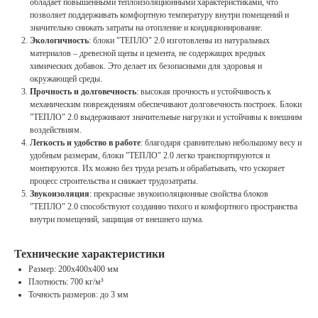
обладает повышенными теплоизоляционными характеристиками, что
позволяет поддерживать комфортную температуру внутри помещений и
значительно снижать затраты на отопление и кондиционирование.
Экологичность
: блоки "ТЕПЛО" 2.0 изготовлены из натуральных
материалов – древесной щепы и цемента, не содержащих вредных
химических добавок. Это делает их безопасными для здоровья и
окружающей среды.
Прочность и долговечность
: высокая прочность и устойчивость к
механическим повреждениям обеспечивают долговечность построек. Блоки
"ТЕПЛО" 2.0 выдерживают значительные нагрузки и устойчивы к внешним
воздействиям.
Легкость и удобство в работе
: благодаря сравнительно небольшому весу и
удобным размерам, блоки "ТЕПЛО" 2.0 легко транспортируются и
монтируются. Их можно без труда резать и обрабатывать, что ускоряет
процесс строительства и снижает трудозатраты.
Звукоизоляция
: прекрасные звукоизоляционные свойства блоков
"ТЕПЛО" 2.0 способствуют созданию тихого и комфортного пространства
внутри помещений, защищая от внешнего шума.
Технические характеристики
Размер: 200х400х400 мм
Плотность: 700 кг/м³
Точность размеров: до 3 мм